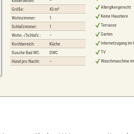
Kinderbetten:
–
Allergikergerecht
Größe:
43 m²
Keine Haustiere
Wohnzimmer:
1
Terrasse
Schlafzimmer:
1
Garten
Wohn.-/Schlafz.:
–
Internetzugang im
Kochbereich:
Küche
TV
Dusche Bad WC:
DWC
Waschmaschine im
Hund pro Nacht:
–