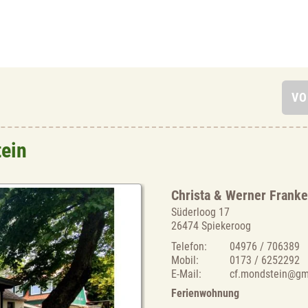
tein
Christa & Werner Frank
Süderloog 17
26474 Spiekeroog
Telefon:
04976 / 706389
Mobil:
0173 / 6252292
E-Mail:
cf.mondstein@gm
Ferienwohnung