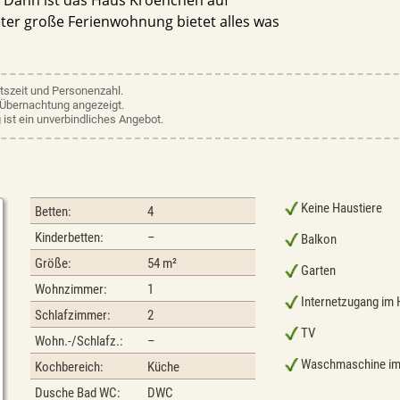
eter große Ferienwohnung bietet alles was
ltszeit und Personenzahl.
e Übernachtung angezeigt.
 ist ein unverbindliches Angebot.
Keine Haustiere
Betten:
4
Kinderbetten:
–
Balkon
Größe:
54 m²
Garten
Wohnzimmer:
1
Internetzugang im
Schlafzimmer:
2
TV
Wohn.-/Schlafz.:
–
Waschmaschine im
Kochbereich:
Küche
Dusche Bad WC:
DWC