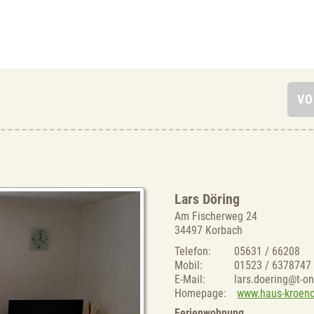
Lars Döring
Am Fischerweg 24
34497 Korbach
Telefon:
05631 / 66208
Mobil:
01523 / 6378747
E-Mail:
lars.doering@t-on
Homepage:
www.haus-kroenc
Ferienwohnung