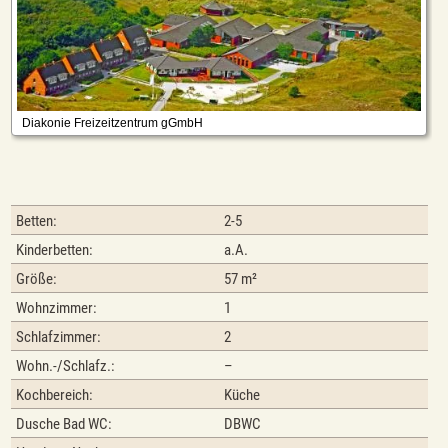
Betten:
2-5
Kinderbetten:
a.A.
Größe:
57 m²
Wohnzimmer:
1
Schlafzimmer:
2
Wohn.-/Schlafz.:
–
Kochbereich:
Küche
Dusche Bad WC:
DBWC