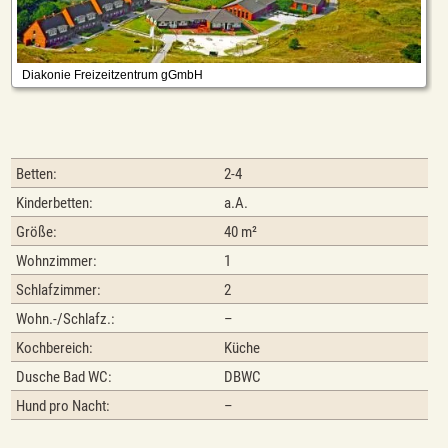
Betten:
2-4
Kinderbetten:
a.A.
Größe:
40 m²
Wohnzimmer:
1
Schlafzimmer:
2
Wohn.-/Schlafz.:
–
Kochbereich:
Küche
Dusche Bad WC:
DBWC
Hund pro Nacht:
–