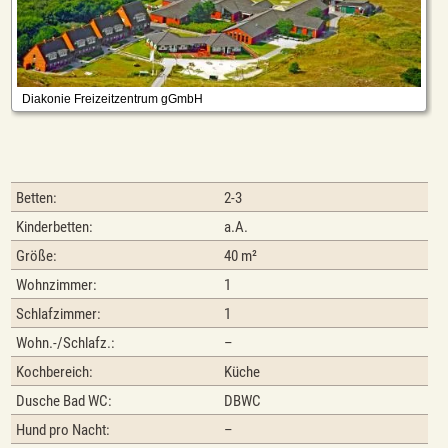
Betten:
2-3
Kinderbetten:
a.A.
Größe:
40 m²
Wohnzimmer:
1
Schlafzimmer:
1
Wohn.-/Schlafz.:
–
Kochbereich:
Küche
Dusche Bad WC:
DBWC
Hund pro Nacht:
–