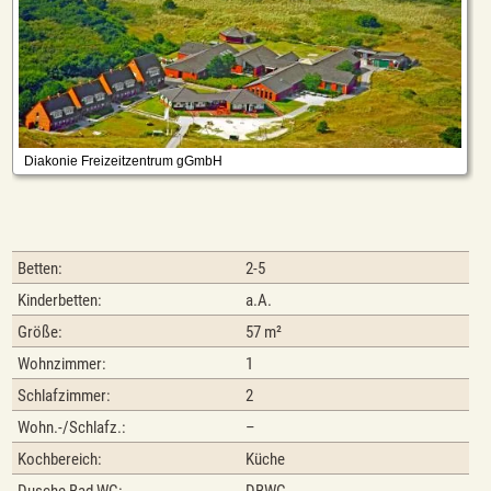
Betten:
2-5
Kinderbetten:
a.A.
Größe:
57 m²
Wohnzimmer:
1
Schlafzimmer:
2
Wohn.-/Schlafz.:
–
Kochbereich:
Küche