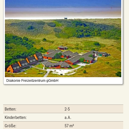
Betten:
2-5
Kinderbetten:
a.A.
Größe:
57 m²