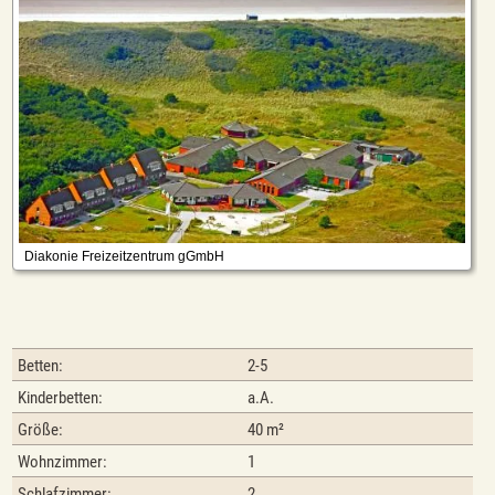
Betten:
2-5
Kinderbetten:
a.A.
Größe:
40 m²
Wohnzimmer:
1
Schlafzimmer:
2