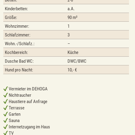
Betten:
2-6
Kinderbetten:
a.A.
Größe:
90 m²
Wohnzimmer:
1
Schlafzimmer:
3
Wohn.-/Schlafz.:
–
Kochbereich:
Küche
Dusche Bad WC:
DWC/BWC
Hund pro Nacht:
10,- €
Vermieter im DEHOGA
Nichtraucher
Haustiere auf Anfrage
Terrasse
Garten
Sauna
Internetzugang im Haus
TV